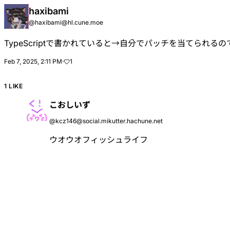
haxibami
@
haxibami@hl.cune.moe
TypeScriptで書かれていると→自分でパッチを当てられる
Feb 7, 2025, 2:11 PM
·
1
1 LIKE
こおしいず
@
kcz146@social.mikutter.hachune.net
ウオウオフィッシュライフ