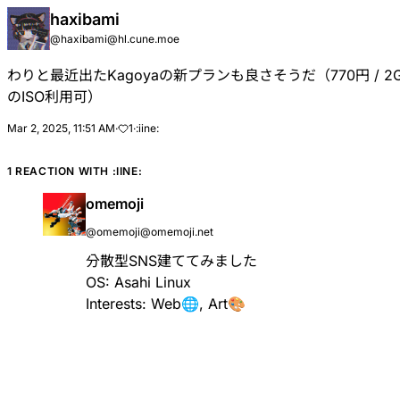
haxibami
@
haxibami@hl.cune.moe
わりと最近出たKagoyaの新プランも良さそうだ（770円 / 2GB R
のISO利用可）
Mar 2, 2025, 11:51 AM
·
1
·
:iine:
1 REACTION WITH
:IINE:
omemoji
@
omemoji@omemoji.net
分散型SNS建ててみました
OS: Asahi Linux
Interests: Web🌐, Art🎨