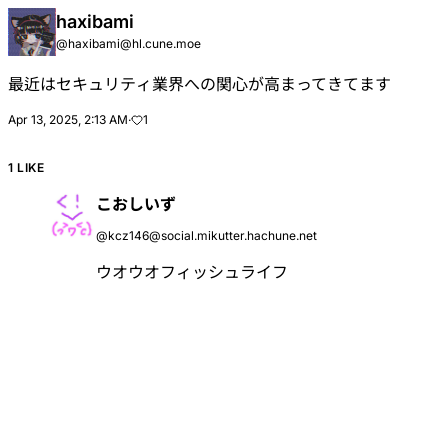
haxibami
@
haxibami@hl.cune.moe
最近はセキュリティ業界への関心が高まってきてます
Apr 13, 2025, 2:13 AM
·
1
1 LIKE
こおしいず
@
kcz146@social.mikutter.hachune.net
ウオウオフィッシュライフ