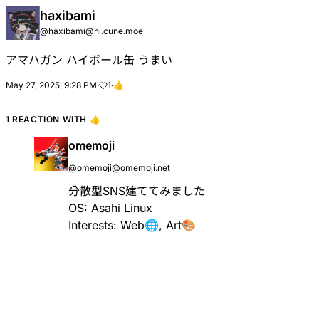
haxibami
@
haxibami@hl.cune.moe
アマハガン ハイボール缶 うまい
May 27, 2025, 9:28 PM
·
1
·
👍
1 REACTION WITH
👍
omemoji
@
omemoji@omemoji.net
分散型SNS建ててみました
OS: Asahi Linux
Interests: Web🌐, Art🎨