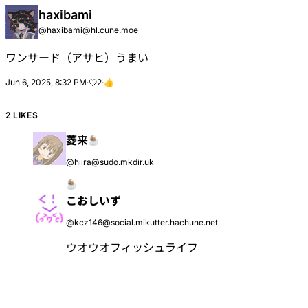
haxibami
@
haxibami@hl.cune.moe
ワンサード（アサヒ）うまい
Jun 6, 2025, 8:32 PM
·
2
·
👍
2 LIKES
菱来
@
hiira@sudo.mkdir.uk
こおしいず
@
kcz146@social.mikutter.hachune.net
ウオウオフィッシュライフ