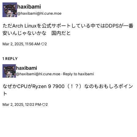
haxibami
@
haxibami@hl.cune.moe
ただArch Linuxを公式サポートしている中ではDDPSが一番
安いんじゃないかな 国内だと
Mar 2, 2025, 11:56 AM
·
2
1 REPLY
haxibami
@
haxibami@hl.cune.moe
·
Reply to
haxibami
なぜかCPUがRyzen 9 7900（！？）なのもおもしろポイン
ト
Mar 2, 2025, 12:02 PM
·
2