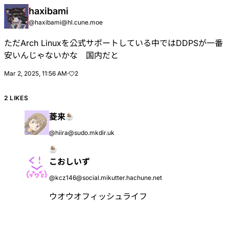
haxibami
@
haxibami@hl.cune.moe
ただArch Linuxを公式サポートしている中ではDDPSが一番
安いんじゃないかな 国内だと
Mar 2, 2025, 11:56 AM
·
2
2 LIKES
菱来
@
hiira@sudo.mkdir.uk
こおしいず
@
kcz146@social.mikutter.hachune.net
ウオウオフィッシュライフ